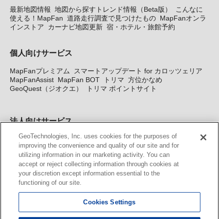
最新地図情報
地図から探すトレンド情報（Beta版）
こんなに
使える！MapFan
道路走行調査で見つけたもの
MapFanオンラ
インストア
カーナビ地図更新
宿・ホテル・旅館予約
個人向けサービス
MapFanプレミアム
スマートアップデート for カロッツェリア
MapFanAssist
MapFan BOT
トリマ
方位かなめ
GeoQuest（ジオクエ）
トリマ ポイントサイト
法人向けサービス
GeoTechnologies, Inc. uses cookies for the purposes of
法人向け地図・位置情報サービス
WEBサイト・システム向け地
improving the convenience and quality of our site and for
図API
Windows PC向け地図開発キット
MapFan DB
住所確認
utilizing information in our marketing activity. You can
サービス
MAP WORLD+
トリマ広告
Geo-Research
スグロ
accept or reject collecting information through cookies at
ジ
your discretion except information essential to the
functioning of our site.
カーナビ地図更新サービス
Cookies Settings
MapFan スマートメンバーズ
カロッツェリア地図割プラス
KENWOOD MapFan Club