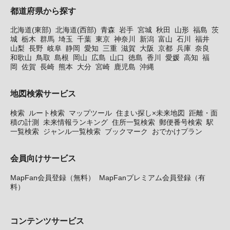
都道府県から探す
北海道(東部)
北海道(西部)
青森
岩手
宮城
秋田
山形
福島
茨
城
栃木
群馬
埼玉
千葉
東京
神奈川
新潟
富山
石川
福井
山梨
長野
岐阜
静岡
愛知
三重
滋賀
大阪
京都
兵庫
奈良
和歌山
鳥取
島根
岡山
広島
山口
徳島
香川
愛媛
高知
福
岡
佐賀
長崎
熊本
大分
宮崎
鹿児島
沖縄
地図検索サービス
検索
ルート検索
マップツール
住まい探し×未来地図
距離・面
積の計測
未来情報ランキング
住所一覧検索
郵便番号検索
駅
一覧検索
ジャンル一覧検索
ブックマーク
おでかけプラン
会員向けサービス
MapFan会員登録（無料）
MapFanプレミアム会員登録（有
料）
コンテンツサービス