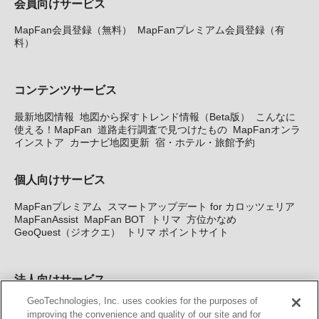
会員向けサービス
MapFan会員登録（無料）
MapFanプレミアム会員登録（有
料）
コンテンツサービス
最新地図情報
地図から探すトレンド情報（Beta版）
こんなに
使える！MapFan
道路走行調査で見つけたもの
MapFanオンラ
インストア
カーナビ地図更新
宿・ホテル・旅館予約
個人向けサービス
MapFanプレミアム
スマートアップデート for カロッツェリア
MapFanAssist
MapFan BOT
トリマ
方位かなめ
GeoQuest（ジオクエ）
トリマ ポイントサイト
法人向けサービス
GeoTechnologies, Inc. uses cookies for the purposes of
法人向け地図・位置情報サービス
WEBサイト・システム向け地
improving the convenience and quality of our site and for
図API
Windows PC向け地図開発キット
MapFan DB
住所確認