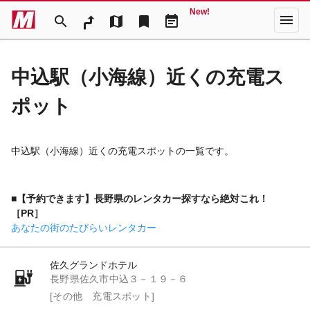
New!
menu
search
map
bookmark
event_note
中込駅（小海線）近くの充電ス
ポット
中込駅（小海線）近くの充電スポットの一覧です。
■【予約できます】長野県のレンタカー探すなら絶対これ！
［PR］
あなたの街のたびらいレンタカー
佐久グランドホテル
長野県佐久市中込３－１９－６
[その他 充電スポット]