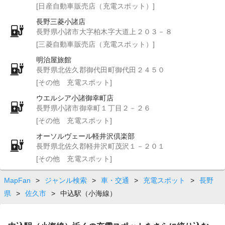
[日産自動車販売店（充電スポット）]
長野三菱小諸店
長野県小諸市大字柏木字大道上２０３－８
[三菱自動車販売店（充電スポット）]
明治屋旅館
長野県北佐久郡御代田町御代田２４５０
[その他 充電スポット]
ウエルシア小諸御幸町店
長野県小諸市御幸町１丁目２－２６
[その他 充電スポット]
オーソルヴェール軽井沢倶楽部
長野県北佐久郡軽井沢町茂沢１－２０１
[その他 充電スポット]
MapFan
>
ジャンル検索
>
車・交通
>
充電スポット
>
長野
県
>
佐久市
>
中込駅（小海線）