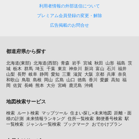
利用者情報の外部送信について
プレミアム会員登録の変更・解除
広告掲載のお問合せ
都道府県から探す
北海道(東部)
北海道(西部)
青森
岩手
宮城
秋田
山形
福島
茨
城
栃木
群馬
埼玉
千葉
東京
神奈川
新潟
富山
石川
福井
山梨
長野
岐阜
静岡
愛知
三重
滋賀
大阪
京都
兵庫
奈良
和歌山
鳥取
島根
岡山
広島
山口
徳島
香川
愛媛
高知
福
岡
佐賀
長崎
熊本
大分
宮崎
鹿児島
沖縄
地図検索サービス
検索
ルート検索
マップツール
住まい探し×未来地図
距離・面
積の計測
未来情報ランキング
住所一覧検索
郵便番号検索
駅
一覧検索
ジャンル一覧検索
ブックマーク
おでかけプラン