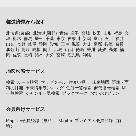
都道府県から探す
北海道(東部)
北海道(西部)
青森
岩手
宮城
秋田
山形
福島
茨
城
栃木
群馬
埼玉
千葉
東京
神奈川
新潟
富山
石川
福井
山梨
長野
岐阜
静岡
愛知
三重
滋賀
大阪
京都
兵庫
奈良
和歌山
鳥取
島根
岡山
広島
山口
徳島
香川
愛媛
高知
福
岡
佐賀
長崎
熊本
大分
宮崎
鹿児島
沖縄
地図検索サービス
検索
ルート検索
マップツール
住まい探し×未来地図
距離・面
積の計測
未来情報ランキング
住所一覧検索
郵便番号検索
駅
一覧検索
ジャンル一覧検索
ブックマーク
おでかけプラン
会員向けサービス
MapFan会員登録（無料）
MapFanプレミアム会員登録（有
料）