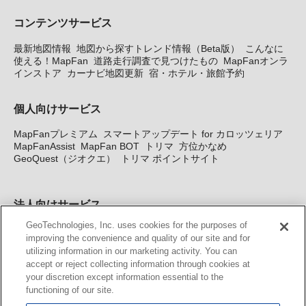
コンテンツサービス
最新地図情報
地図から探すトレンド情報（Beta版）
こんなに
使える！MapFan
道路走行調査で見つけたもの
MapFanオンラ
インストア
カーナビ地図更新
宿・ホテル・旅館予約
個人向けサービス
MapFanプレミアム
スマートアップデート for カロッツェリア
MapFanAssist
MapFan BOT
トリマ
方位かなめ
GeoQuest（ジオクエ）
トリマ ポイントサイト
法人向けサービス
GeoTechnologies, Inc. uses cookies for the purposes of
法人向け地図・位置情報サービス
WEBサイト・システム向け地
improving the convenience and quality of our site and for
図API
Windows PC向け地図開発キット
MapFan DB
住所確認
utilizing information in our marketing activity. You can
サービス
MAP WORLD+
トリマ広告
Geo-Research
スグロ
accept or reject collecting information through cookies at
ジ
your discretion except information essential to the
functioning of our site.
カーナビ地図更新サービス