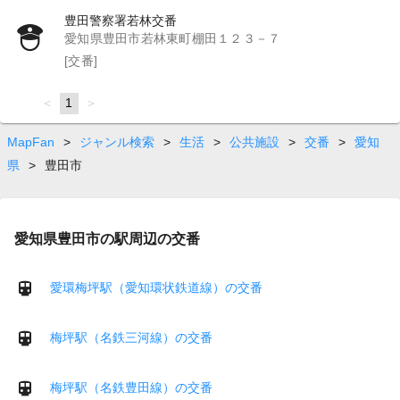
豊田警察署若林交番
愛知県豊田市若林東町棚田１２３－７
[交番]
page
You're
1
page
on
page
MapFan
>
ジャンル検索
>
生活
>
公共施設
>
交番
>
愛知
県
>
豊田市
愛知県豊田市の駅周辺の交番
愛環梅坪駅（愛知環状鉄道線）の交番
梅坪駅（名鉄三河線）の交番
梅坪駅（名鉄豊田線）の交番