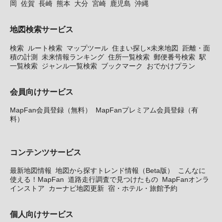
岡
佐賀
長崎
熊本
大分
宮崎
鹿児島
沖縄
地図検索サービス
検索
ルート検索
マップツール
住まい探し×未来地図
距離・面
積の計測
未来情報ランキング
住所一覧検索
郵便番号検索
駅
一覧検索
ジャンル一覧検索
ブックマーク
おでかけプラン
会員向けサービス
MapFan会員登録（無料）
MapFanプレミアム会員登録（有
料）
コンテンツサービス
最新地図情報
地図から探すトレンド情報（Beta版）
こんなに
使える！MapFan
道路走行調査で見つけたもの
MapFanオンラ
インストア
カーナビ地図更新
宿・ホテル・旅館予約
個人向けサービス