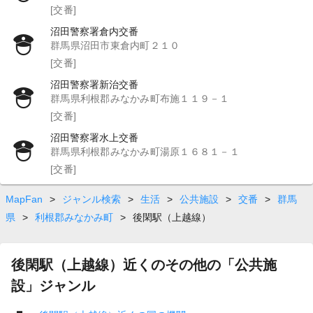
[交番]
沼田警察署倉内交番
群馬県沼田市東倉内町２１０
[交番]
沼田警察署新治交番
群馬県利根郡みなかみ町布施１１９－１
[交番]
沼田警察署水上交番
群馬県利根郡みなかみ町湯原１６８１－１
[交番]
MapFan
>
ジャンル検索
>
生活
>
公共施設
>
交番
>
群馬
県
>
利根郡みなかみ町
>
後閑駅（上越線）
後閑駅（上越線）近くのその他の「公共施
設」ジャンル