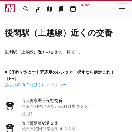
New!
menu
search
map
bookmark
event_note
後閑駅（上越線）近くの交番
後閑駅（上越線）近くの交番の一覧です。
■【予約できます】群馬県のレンタカー探すなら絶対これ！
［PR］
あなたの街のたびらいレンタカー
沼田警察署月夜野交番
群馬県利根郡みなかみ町月夜野３３４
[交番]
沼田警察署駅前交番
群馬県沼田市清水町４２３８－１