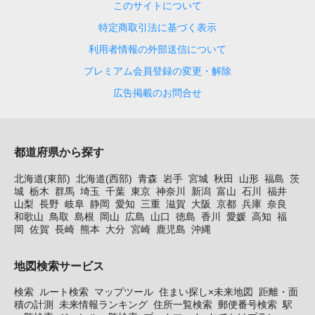
このサイトについて
特定商取引法に基づく表示
利用者情報の外部送信について
プレミアム会員登録の変更・解除
広告掲載のお問合せ
都道府県から探す
北海道(東部)
北海道(西部)
青森
岩手
宮城
秋田
山形
福島
茨
城
栃木
群馬
埼玉
千葉
東京
神奈川
新潟
富山
石川
福井
山梨
長野
岐阜
静岡
愛知
三重
滋賀
大阪
京都
兵庫
奈良
和歌山
鳥取
島根
岡山
広島
山口
徳島
香川
愛媛
高知
福
岡
佐賀
長崎
熊本
大分
宮崎
鹿児島
沖縄
地図検索サービス
検索
ルート検索
マップツール
住まい探し×未来地図
距離・面
積の計測
未来情報ランキング
住所一覧検索
郵便番号検索
駅