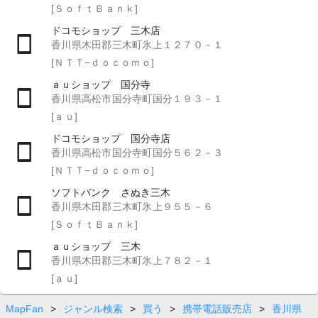
[ＳｏｆｔＢａｎｋ]
ドコモショップ 三木店
香川県木田郡三木町氷上１２７０－１
[ＮＴＴ−ｄｏｃｏｍｏ]
ａｕショップ 国分寺
香川県高松市国分寺町国分１９３－１
[ａｕ]
ドコモショップ 国分寺店
香川県高松市国分寺町国分５６２－３
[ＮＴＴ−ｄｏｃｏｍｏ]
ソフトバンク さぬき三木
香川県木田郡三木町氷上９５５－６
[ＳｏｆｔＢａｎｋ]
ａｕショップ 三木
香川県木田郡三木町氷上７８２－１
[ａｕ]
MapFan
>
ジャンル検索
>
買う
>
携帯電話販売店
>
香川県