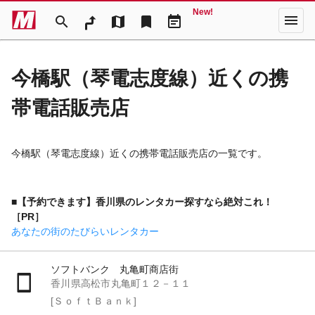
New!
menu
search
map
bookmark
event_note
今橋駅（琴電志度線）近くの携
帯電話販売店
今橋駅（琴電志度線）近くの携帯電話販売店の一覧です。
■【予約できます】香川県のレンタカー探すなら絶対これ！
［PR］
あなたの街のたびらいレンタカー
ソフトバンク 丸亀町商店街
香川県高松市丸亀町１２－１１
[ＳｏｆｔＢａｎｋ]