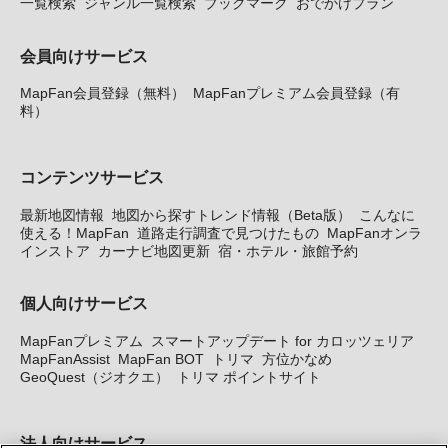
一覧検索
ジャンル一覧検索
ブックマーク
おでかけプラン
会員向けサービス
MapFan会員登録（無料）
MapFanプレミアム会員登録（有
料）
コンテンツサービス
最新地図情報
地図から探すトレンド情報（Beta版）
こんなに
使える！MapFan
道路走行調査で見つけたもの
MapFanオンラ
インストア
カーナビ地図更新
宿・ホテル・旅館予約
個人向けサービス
MapFanプレミアム
スマートアップデート for カロッツェリア
MapFanAssist
MapFan BOT
トリマ
方位かなめ
GeoQuest（ジオクエ）
トリマ ポイントサイト
法人向けサービス