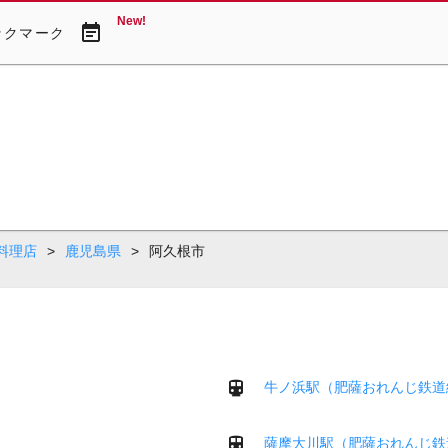
New!
event_note
ックマーク
料理店
>
鹿児島県
>
阿久根市
牛ノ浜駅（肥薩おれんじ鉄道
薩摩大川駅（肥薩おれんじ鉄