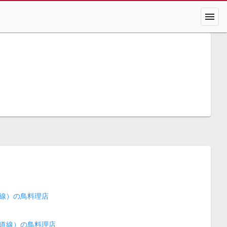
menu
線）の鳥料理店
道線）の鳥料理店