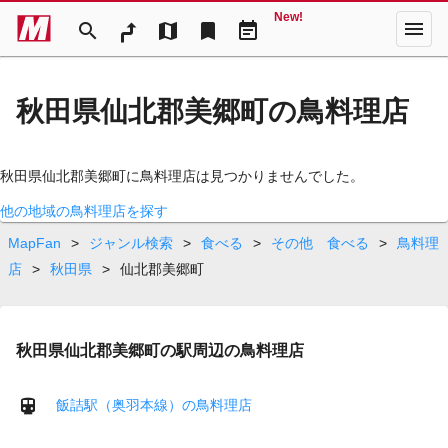
New!
menu
search
map
bookmark
event_note
秋田県仙北郡美郷町の鳥料理店
秋田県仙北郡美郷町に鳥料理店は見つかりませんでした。
他の地域の鳥料理店を探す
MapFan
>
ジャンル検索
>
食べる
>
その他 食べる
>
鳥料理
店
>
秋田県
>
仙北郡美郷町
秋田県仙北郡美郷町の駅周辺の鳥料理店
飯詰駅（奥羽本線）の鳥料理店