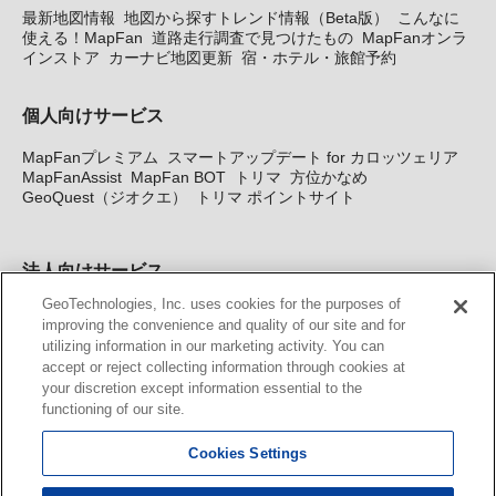
最新地図情報
地図から探すトレンド情報（Beta版）
こんなに
使える！MapFan
道路走行調査で見つけたもの
MapFanオンラ
インストア
カーナビ地図更新
宿・ホテル・旅館予約
個人向けサービス
MapFanプレミアム
スマートアップデート for カロッツェリア
MapFanAssist
MapFan BOT
トリマ
方位かなめ
GeoQuest（ジオクエ）
トリマ ポイントサイト
法人向けサービス
GeoTechnologies, Inc. uses cookies for the purposes of
法人向け地図・位置情報サービス
WEBサイト・システム向け地
improving the convenience and quality of our site and for
図API
Windows PC向け地図開発キット
MapFan DB
住所確認
utilizing information in our marketing activity. You can
サービス
MAP WORLD+
トリマ広告
Geo-Research
スグロ
accept or reject collecting information through cookies at
ジ
your discretion except information essential to the
functioning of our site.
カーナビ地図更新サービス
Cookies Settings
MapFan スマートメンバーズ
カロッツェリア地図割プラス
KENWOOD MapFan Club