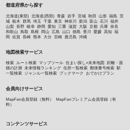
都道府県から探す
北海道(東部)
北海道(西部)
青森
岩手
宮城
秋田
山形
福島
茨
城
栃木
群馬
埼玉
千葉
東京
神奈川
新潟
富山
石川
福井
山梨
長野
岐阜
静岡
愛知
三重
滋賀
大阪
京都
兵庫
奈良
和歌山
鳥取
島根
岡山
広島
山口
徳島
香川
愛媛
高知
福
岡
佐賀
長崎
熊本
大分
宮崎
鹿児島
沖縄
地図検索サービス
検索
ルート検索
マップツール
住まい探し×未来地図
距離・面
積の計測
未来情報ランキング
住所一覧検索
郵便番号検索
駅
一覧検索
ジャンル一覧検索
ブックマーク
おでかけプラン
会員向けサービス
MapFan会員登録（無料）
MapFanプレミアム会員登録（有
料）
コンテンツサービス