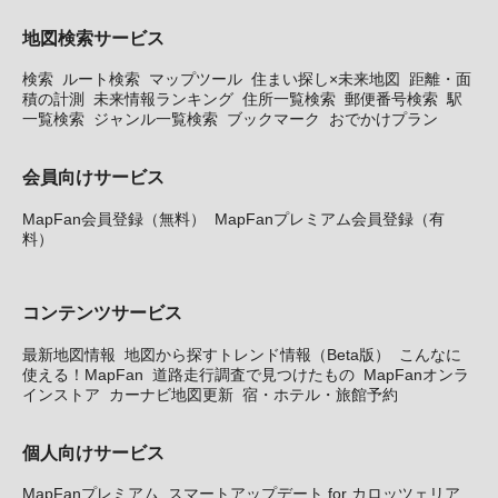
地図検索サービス
検索
ルート検索
マップツール
住まい探し×未来地図
距離・面
積の計測
未来情報ランキング
住所一覧検索
郵便番号検索
駅
一覧検索
ジャンル一覧検索
ブックマーク
おでかけプラン
会員向けサービス
MapFan会員登録（無料）
MapFanプレミアム会員登録（有
料）
コンテンツサービス
最新地図情報
地図から探すトレンド情報（Beta版）
こんなに
使える！MapFan
道路走行調査で見つけたもの
MapFanオンラ
インストア
カーナビ地図更新
宿・ホテル・旅館予約
個人向けサービス
MapFanプレミアム
スマートアップデート for カロッツェリア