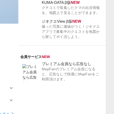
KUMA-DATA β版
NEW
クチコミで収集したクマの出没情報
を、地図上で見ることができます。
ジオクエView β版
NEW
撮った写真に価値がつく！ジオクエ
アプリで募集中のクエストを地図か
ら探してポイ活しよう。
会員サービス
NEW
プレミアム会員なら広告なし
MapFanのプレミアム会員になる
と、広告なしで快適にMapFanをご
利用頂けます。
arrow_forward_ios