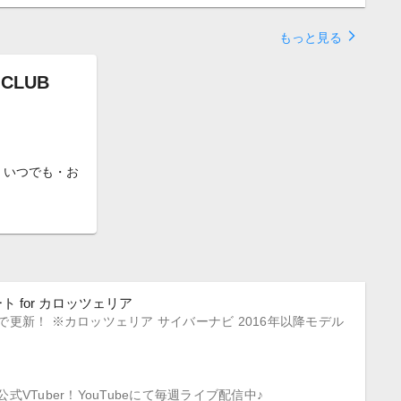
arrow_forward_ios
もっと見る
 CLUB
、いつでも・お
 for カロッツェリア
更新！ ※カロッツェリア サイバーナビ 2016年以降モデル
VTuber！YouTubeにて毎週ライブ配信中♪