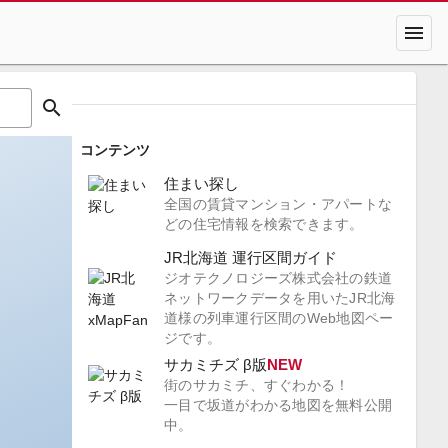
menu
search
コンテンツ
住まい探し
全国の賃貸マンション・アパートな
どの住宅情報を検索できます。
JR北海道 運行区間ガイド
ジオテクノロジーズ株式会社の鉄道
ネットワークデータを用いたJR北海
道様の列車運行区間のWeb地図ペー
ジです。
サカミチズ β版
NEW
街のサカミチ、すぐわかる！
一目で坂道がわかる地図を無料公開
中。