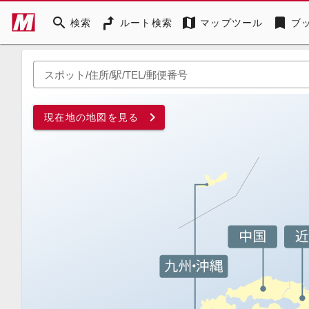
search
map
bookmark
検索
ルート検索
マップツール
ブ
スポット/住所/駅/TEL/郵便番号
chevron_right
現在地の地図を見る