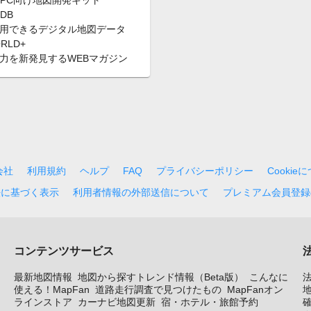
wsPC向け地図開発キット
 DB
用できるデジタル地図データ
RLD+
力を新発見するWEBマガジン
会社
利用規約
ヘルプ
FAQ
プライバシーポリシー
Cookie
法に基づく表示
利用者情報の外部送信について
プレミアム会員登録
コンテンツサービス
最新地図情報
地図から探すトレンド情報（Beta版）
こんなに
使える！MapFan
道路走行調査で見つけたもの
MapFanオン
地
ラインストア
カーナビ地図更新
宿・ホテル・旅館予約