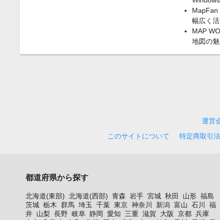
Windo
MapFan
幅広く活
MAP WO
地図の魅
運営
このサイトについて
特定商取引
都道府県から探す
北海道(東部)
北海道(西部)
青森
岩手
宮城
秋田
山形
福島
茨城
栃木
群馬
埼玉
千葉
東京
神奈川
新潟
富山
石川
福
井
山梨
長野
岐阜
静岡
愛知
三重
滋賀
大阪
京都
兵庫