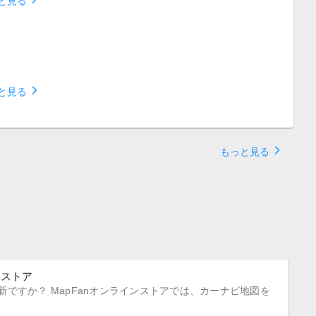
と見る
arrow_forward_ios
と見る
arrow_forward_ios
もっと見る
ンストア
ですか？ MapFanオンラインストアでは、カーナビ地図を