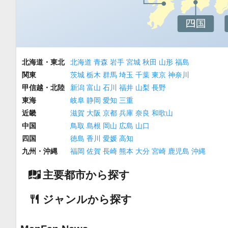
北海道・東北
北海道
青森
岩手
宮城
秋田
山形
福島
関東
茨城
栃木
群馬
埼玉
千葉
東京
神奈川
甲信越・北陸
新潟
富山
石川
福井
山梨
長野
東海
岐阜
静岡
愛知
三重
近畿
滋賀
大阪
京都
兵庫
奈良
和歌山
中国
鳥取
島根
岡山
広島
山口
四国
徳島
香川
愛媛
高知
九州・沖縄
福岡
佐賀
長崎
熊本
大分
宮崎
鹿児島
沖縄
主要都市から探す
ジャンルから探す